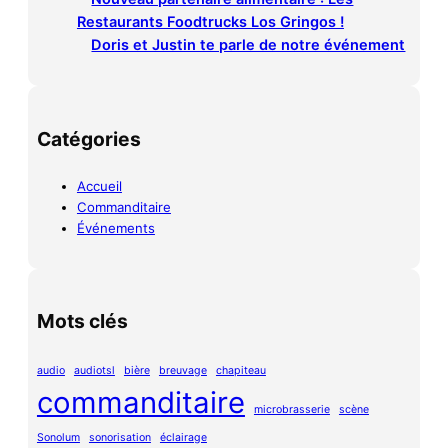
Restaurants Foodtrucks Los Gringos !
Doris et Justin te parle de notre événement
Catégories
Accueil
Commanditaire
Événements
Mots clés
audio
audiotsl
bière
breuvage
chapiteau
commanditaire
microbrasserie
scène
Sonolum
sonorisation
éclairage