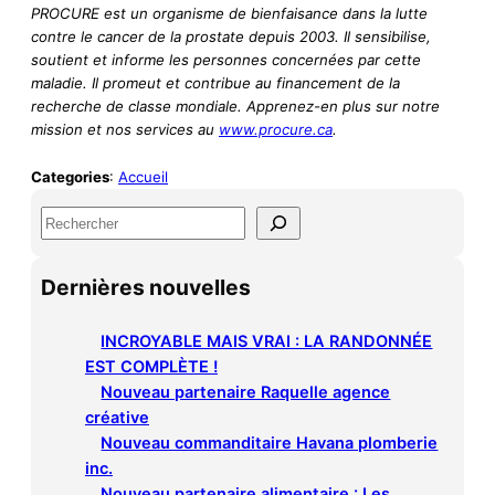
PROCURE est un organisme de bienfaisance dans la lutte
contre le cancer de la prostate depuis 2003. Il sensibilise,
soutient et informe les personnes concernées par cette
maladie. Il promeut et contribue au financement de la
recherche de classe mondiale. Apprenez-en plus sur notre
mission et nos services au
www.procure.ca
.
Categories
:
Accueil
S
e
a
Dernières nouvelles
r
c
h
INCROYABLE MAIS VRAI : LA RANDONNÉE
EST COMPLÈTE !
Nouveau partenaire Raquelle agence
créative
Nouveau commanditaire Havana plomberie
inc.
Nouveau partenaire alimentaire : Les