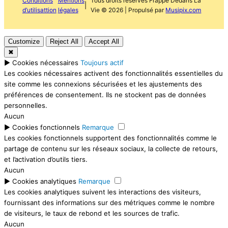
Conditions
Mentions
Tous droits réservés Frappe Dedans La
|
d’utilisattion
légales
Vie © 2026 | Propulsé par
Musipix.com
Customize
Reject All
Accept All
✖
►
Cookies nécessaires
Toujours actif
Les cookies nécessaires activent des fonctionnalités essentielles du
site comme les connexions sécurisées et les ajustements des
préférences de consentement. Ils ne stockent pas de données
personnelles.
Aucun
►
Cookies fonctionnels
Remarque
Les cookies fonctionnels supportent des fonctionnalités comme le
partage de contenu sur les réseaux sociaux, la collecte de retours,
et l’activation d’outils tiers.
Aucun
►
Cookies analytiques
Remarque
Les cookies analytiques suivent les interactions des visiteurs,
fournissant des informations sur des métriques comme le nombre
de visiteurs, le taux de rebond et les sources de trafic.
Aucun