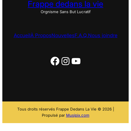
Frappe dedans la vie
Orgnisme Sans But Lucratif
Accueil
À Propos
Nouvelles
F.A.Q.
Nous joindre
Facebook
Instagram
YouTube
Tous droits réservés Frappe Dedans La Vie © 2026 |
Propulsé par
Musipix.com