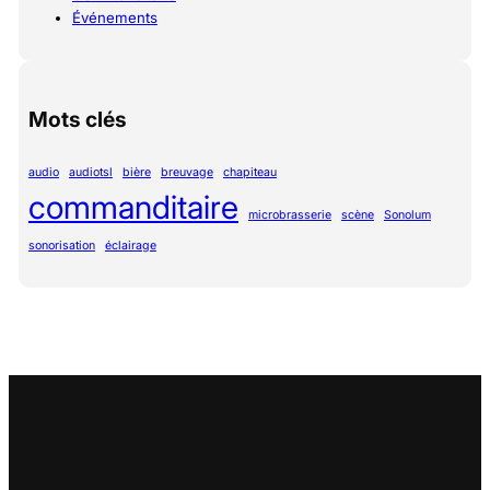
Événements
Mots clés
audio
audiotsl
bière
breuvage
chapiteau
commanditaire
microbrasserie
scène
Sonolum
sonorisation
éclairage