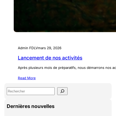
Admin FDLV
mars 29, 2026
Lancement de nos activités
Après plusieurs mois de préparatifs, nous démarrons nos ac
Read More
S
e
a
Dernières nouvelles
r
c