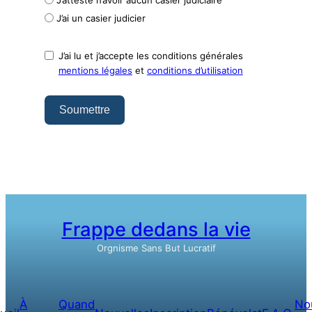
J’ai un casier judicier
J’ai lu et j’accepte les conditions générales
mentions légales
et
conditions d’utilisation
Soumettre
Frappe dedans la vie
Orgnisme Sans But Lucratif
À
Quand
No