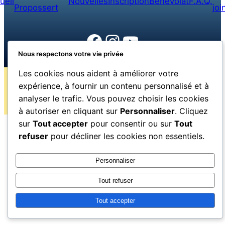
ueil
Nouvelles
Inscription
Bénévolat
F.A.Q.
Propos
sert
joi
Facebook
Instagram
YouTube
Nous respectons votre vie privée
Les cookies nous aident à améliorer votre
expérience, à fournir un contenu personnalisé et à
Conditions
Mentions
Tous droits réservés Frappe Dedans La
|
d’utilisattion
légales
Vie © 2026 | Propulsé par
Musipix.com
analyser le trafic. Vous pouvez choisir les cookies
à autoriser en cliquant sur
Personnaliser
. Cliquez
sur
Tout accepter
pour consentir ou sur
Tout
refuser
pour décliner les cookies non essentiels.
Personnaliser
Tout refuser
Tout accepter