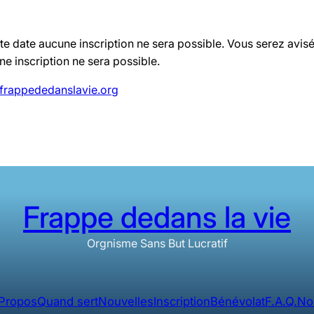
tte date aucune inscription ne sera possible. Vous serez avi
 inscription ne sera possible.
frappededanslavie.org
Frappe dedans la vie
Orgnisme Sans But Lucratif
Propos
Quand sert
Nouvelles
Inscription
Bénévolat
F.A.Q.
No