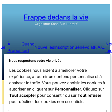
Frappe dedans la vie
Orgnisme Sans But Lucratif
À
Quand
No
ueil
Nouvelles
Inscription
Bénévolat
F.A.Q.
Propos
sert
joi
Nous respectons votre vie privée
Facebook
Instagram
YouTube
Les cookies nous aident à améliorer votre
expérience, à fournir un contenu personnalisé et à
analyser le trafic. Vous pouvez choisir les cookies à
autoriser en cliquant sur
Personnaliser
. Cliquez sur
Conditions
Mentions
Tous droits réservés Frappe Dedans La
|
d’utilisattion
légales
Vie © 2026 | Propulsé par
Musipix.com
Tout accepter
pour consentir ou sur
Tout refuser
pour décliner les cookies non essentiels.