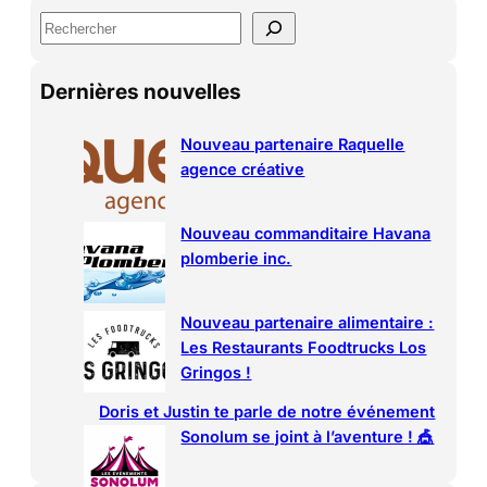
S
e
a
Dernières nouvelles
r
c
h
Nouveau partenaire Raquelle
agence créative
Nouveau commanditaire Havana
plomberie inc.
Nouveau partenaire alimentaire :
Les Restaurants Foodtrucks Los
Gringos !
Doris et Justin te parle de notre événement
Sonolum se joint à l’aventure ! 🎪