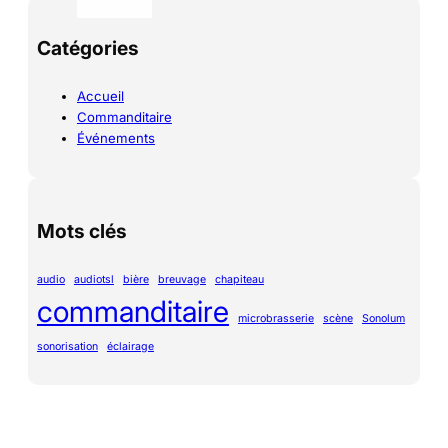
Catégories
Accueil
Commanditaire
Événements
Mots clés
audio
audiotsl
bière
breuvage
chapiteau
commanditaire
microbrasserie
scène
Sonolum
sonorisation
éclairage