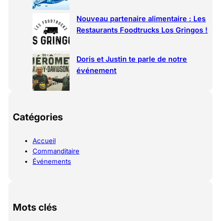
Nouveau partenaire alimentaire : Les
Restaurants Foodtrucks Los Gringos !
Doris et Justin te parle de notre
événement
Catégories
Accueil
Commanditaire
Événements
Mots clés