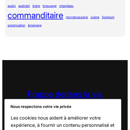
audio
audiotsl
bière
breuvage
chapiteau
commanditaire
microbrasserie
scène
Sonolum
sonorisation
éclairage
Frappe dedans la vie
Orgnisme Sans But Lucratif
Nous respectons votre vie privée
Les cookies nous aident à améliorer votre
expérience, à fournir un contenu personnalisé et
Accueil
À Propos
Nouvelles
F.A.Q.
Nous joindre