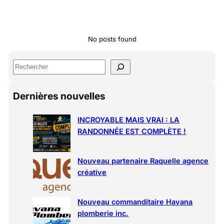
No posts found
S
e
a
Dernières nouvelles
r
c
h
INCROYABLE MAIS VRAI : LA
RANDONNÉE EST COMPLÈTE !
Nouveau partenaire Raquelle agence
créative
Nouveau commanditaire Havana
plomberie inc.