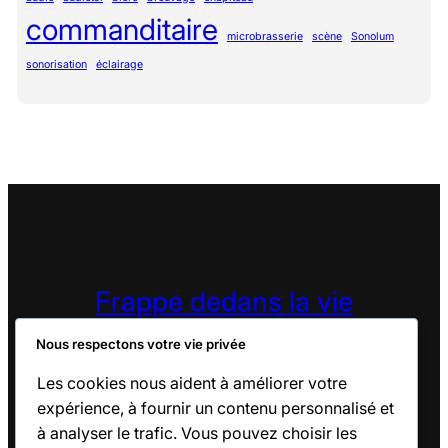
commanditaire
microbrasserie
scène
Sonolum
sonorisation
éclairage
Frappe dedans la vie
Orgnisme Sans But Lucratif
Nous respectons votre vie privée
Les cookies nous aident à améliorer votre
expérience, à fournir un contenu personnalisé et
Accueil
À Propos
Nouvelles
F.A.Q.
Nous joindre
à analyser le trafic. Vous pouvez choisir les