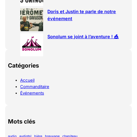
Doris et Justin te parle de notre
événement
Sonolum se joint à l’aventure ! 🎪
Catégories
Accueil
Commanditaire
Événements
Mots clés
audio
audiotsl
bière
breuvage
chapiteau