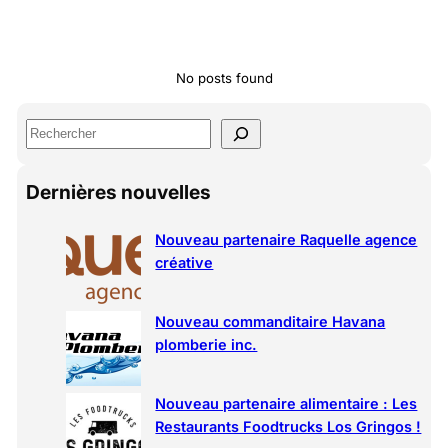
No posts found
S
e
a
Dernières nouvelles
r
c
h
Nouveau partenaire Raquelle agence
créative
Nouveau commanditaire Havana
plomberie inc.
Nouveau partenaire alimentaire : Les
Restaurants Foodtrucks Los Gringos !