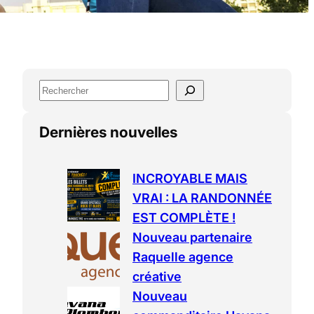
S
e
a
Dernières nouvelles
r
c
h
INCROYABLE MAIS
VRAI : LA RANDONNÉE
EST COMPLÈTE !
Nouveau partenaire
Raquelle agence
créative
Nouveau