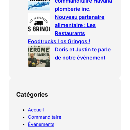
commanditaire Havana
plomberie inc.
Nouveau partenaire
alimentaire : Les
Restaurants
Foodtrucks Los Gringos !
Doris et Justin te parle
de notre événement
Catégories
Accueil
Commanditaire
Événements