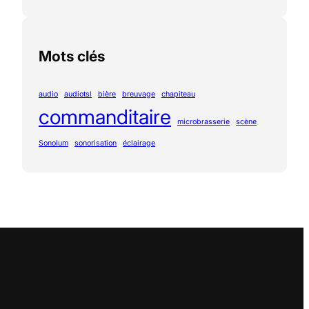
Mots clés
audio
audiotsl
bière
breuvage
chapiteau
commanditaire
microbrasserie
scène
Sonolum
sonorisation
éclairage