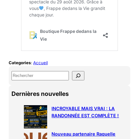
Categories
:
Accueil
S
e
a
Dernières nouvelles
r
c
h
INCROYABLE MAIS VRAI : LA
RANDONNÉE EST COMPLÈTE !
Nouveau partenaire Raquelle