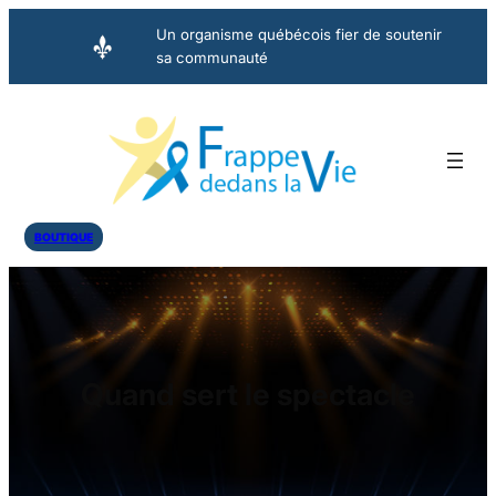
Aller
Un organisme québécois fier de soutenir
au
sa communauté
contenu
BOUTIQUE
Quand sert le spectacle