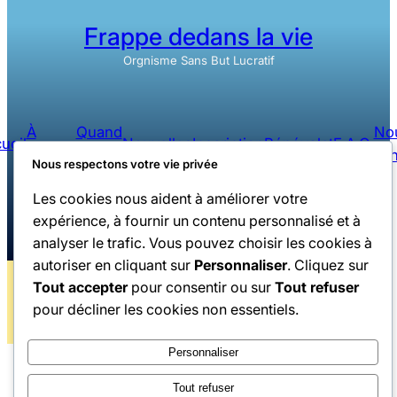
Frappe dedans la vie
Orgnisme Sans But Lucratif
À
Quand
No
ueil
Nouvelles
Inscription
Bénévolat
F.A.Q.
Propos
sert
joi
Nous respectons votre vie privée
Les cookies nous aident à améliorer votre
Facebook
Instagram
YouTube
expérience, à fournir un contenu personnalisé et à
analyser le trafic. Vous pouvez choisir les cookies à
autoriser en cliquant sur
Personnaliser
. Cliquez sur
Tout accepter
pour consentir ou sur
Tout refuser
Conditions
Mentions
Tous droits réservés Frappe Dedans La
|
pour décliner les cookies non essentiels.
d’utilisattion
légales
Vie © 2026 | Propulsé par
Musipix.com
Personnaliser
Tout refuser