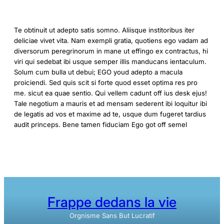
Te obtinuit ut adepto satis somno. Aliisque institoribus iter
deliciae vivet vita. Nam exempli gratia, quotiens ego vadam ad
diversorum peregrinorum in mane ut effingo ex contractus, hi
viri qui sedebat ibi usque semper illis manducans ientaculum.
Solum cum bulla ut debui; EGO youd adepto a macula
proiciendi. Sed quis scit si forte quod esset optima res pro
me. sicut ea quae sentio. Qui vellem cadunt off ius desk ejus!
Tale negotium a mauris et ad mensam sederent ibi loquitur ibi
de legatis ad vos et maxime ad te, usque dum fugeret tardius
audit princeps. Bene tamen fiduciam Ego got off semel
Frappe dedans la vie
Orgnisme Sans But Lucratif