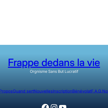
Frappe dedans la vie
Orgnisme Sans But Lucratif
Propos
Quand sert
Nouvelles
Inscription
Bénévolat
F.A.Q.
No
Facebook
Instagram
YouTube